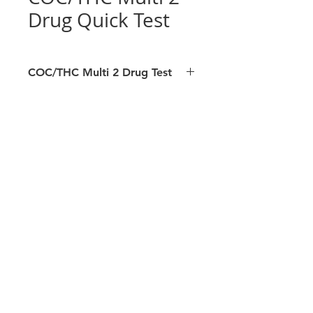
luva para podologia
luva para veterinárias
Drug Quick Test
COC/THC Multi 2 Drug Test
Sample: Urine
Format: Panel
Rapid tests for qualitative drug
detection
Cocaine (COC)
Marijuana/Hashish (THC)