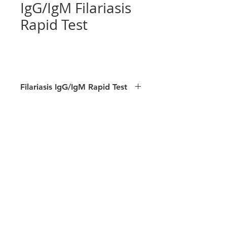
IgG/IgM Filariasis
luva para podologia
luva para veterinárias
Rapid Test
Filariasis IgG/IgM Rapid Test
Presentation: box of 40 / 25 tests
Sample: Whole
blood/Serum/Plasma
Guaranteed quality
MS/ANVISA registration
Format: Cassette